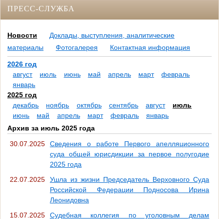
ПРЕСС-СЛУЖБА
Новости
Доклады, выступления, аналитические
материалы
Фотогалерея
Контактная информация
2026 год
август
июль
июнь
май
апрель
март
февраль
январь
2025 год
декабрь
ноябрь
октябрь
сентябрь
август
июль
июнь
май
апрель
март
февраль
январь
Архив за июль 2025 года
30.07.2025
Сведения о работе Первого апелляционного
суда общей юрисдикции за первое полугодие
2025 года
22.07.2025
Ушла из жизни Председатель Верховного Суда
Российской Федерации Подносова Ирина
Леонидовна
15.07.2025
Судебная коллегия по уголовным делам