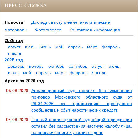
ПРЕСС-СЛУЖБА
Новости
Доклады, выступления, аналитические
материалы
Фотогалерея
Контактная информация
2026 год
август
июль
июнь
май
апрель
март
февраль
январь
2025 год
декабрь
ноябрь
октябрь
сентябрь
август
июль
июнь
май
апрель
март
февраль
январь
Архив за 2026 год
05.08.2026
Апелляционный суд оставил без изменения
приговор Московского областного суда от
28.04.2026 за организацию преступного
сообщества и сбыт наркотических средств
04.08.2026
Первый апелляционный суд общей юрисдикции
оставил без рассмотрения частную жалобу лица,
не привлечённого к участию в деле