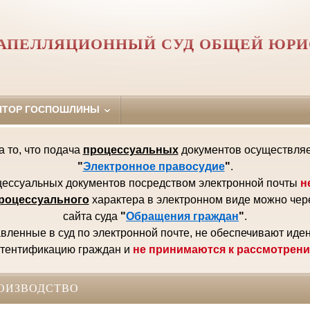
АПЕЛЛЯЦИОННЫЙ СУД ОБЩЕЙ ЮР
ЯТОР ГОСПОШЛИНЫ
а то, что подача
процессуальных
документов осуществляет
"
Электронное правосудие
"
.
ессуальных документов посредством электронной почты
н
роцессуального
характера в электронном виде можно чер
сайта суда
"
Обращения граждан
"
.
ленные в суд по электронной почте, не обеспечивают иде
тентификацию граждан и
не принимаются к рассмотрен
ОИЗВОДСТВО