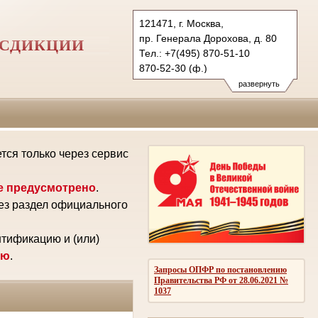
121471, г. Москва,
пр. Генерала Дорохова, д. 80
ИСДИКЦИИ
Тел.: +7(495) 870-51-10
870-52-30 (ф.)
1ap@sudrf.ru
развернуть
ся только через сервис
е предусмотрено
.
ез раздел официального
нтификацию и (или)
ию
.
Запросы ОПФР по постановлению
Правительства РФ от 28.06.2021 №
1037