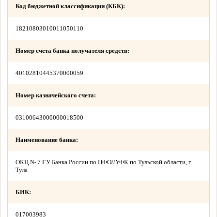
Код бюджетной классификации (КБК):
18210803010011050110
Номер счета банка получателя средств:
40102810445370000059
Номер казначейского счета:
03100643000000018500
Наименование банка:
ОКЦ № 7 ГУ Банка России по ЦФО//УФК по Тульской области, г.
Тула
БИК:
017003983