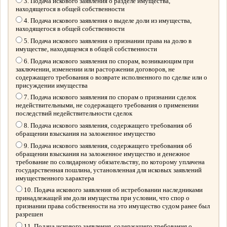
3. Подача искового заявления о разделе имущества,
находящегося в общей собственности
4. Подача искового заявления о выделе доли из имущества,
находящегося в общей собственности
5. Подача искового заявления о признании права на долю в
имуществе, находящемся в общей собственности
6. Подача искового заявления по спорам, возникающим при
заключении, изменении или расторжении договоров, не
содержащего требования о возврате исполненного по сделке или о
присуждении имущества
7. Подача искового заявления по спорам о признании сделок
недействительными, не содержащего требования о применении
последствий недействительности сделок
8. Подача искового заявления, содержащего требования об
обращении взыскания на заложенное имущество
9. Подача искового заявления, содержащего требования об
обращении взыскания на заложенное имущество и денежное
требование по солидарному обязательству, по которому уплачена
государственная пошлина, установленная для исковых заявлений
имущественного характера
10. Подача искового заявления об истребовании наследниками
принадлежащей им доли имущества при условии, что спор о
признании права собственности на это имущество судом ранее был
разрешен
11. Подача искового заявления, содержащего требования о